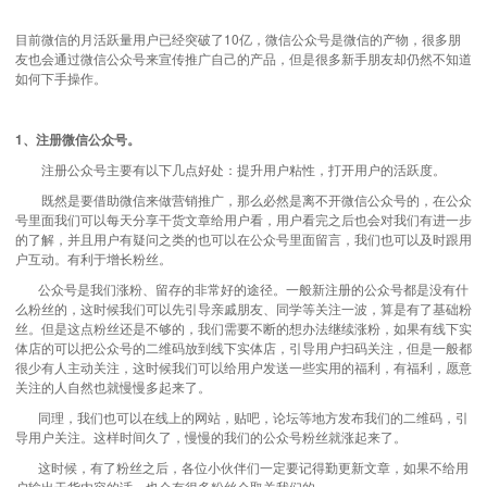
目前微信的月活跃量用户已经突破了10亿，微信公众号是微信的产物，很多朋
友也会通过微信公众号来宣传推广自己的产品，但是很多新手朋友却仍然不知道
如何下手操作。
1、注册微信公众号。
注册公众号主要有以下几点好处：提升用户粘性，打开用户的活跃度。
既然是要借助微信来做营销推广，那么必然是离不开微信公众号的，在公众
号里面我们可以每天分享干货文章给用户看，用户看完之后也会对我们有进一步
的了解，并且用户有疑问之类的也可以在公众号里面留言，我们也可以及时跟用
户互动。有利于增长粉丝。
公众号是我们涨粉、留存的非常好的途径。一般新注册的公众号都是没有什
么粉丝的，这时候我们可以先引导亲戚朋友、同学等关注一波，算是有了基础粉
丝。但是这点粉丝还是不够的，我们需要不断的想办法继续涨粉，如果有线下实
体店的可以把公众号的二维码放到线下实体店，引导用户扫码关注，但是一般都
很少有人主动关注，这时候我们可以给用户发送一些实用的福利，有福利，愿意
关注的人自然也就慢慢多起来了。
同理，我们也可以在线上的网站，贴吧，论坛等地方发布我们的二维码，引
导用户关注。这样时间久了，慢慢的我们的公众号粉丝就涨起来了。
这时候，有了粉丝之后，各位小伙伴们一定要记得勤更新文章，如果不给用
户输出干货内容的话，也会有很多粉丝会取关我们的。